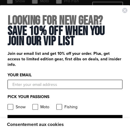
Snow
Moto
Pro Fish
SIGN ME UP
MTB
Looking for New Gear?
+
Course FXR
Save 10% Off When You
Inscription à la newsletter
+
Join Our Vip List
Service client
Télécharger le catalogue
Centre d'aide
+
Informations sur le produit
Trouver un magasin ou un détaillant
Join our email list and get 10% off your order. Plus, get
Expédition et manutention
access to limited edition gear, first dibs on deals, and insider
Guides sur les vêtements et les équipements
Votre compte
info.
Politique de confidentialité
Tableau des tailles
Carrières
YOUR EMAIL
Termes et Conditions
Soins des produits
Demandes de retour
FXR Racing
Garantie
PICK YOUR PASSIONS
Demandes de retours
FXR Snow
Évaluations du produit
Snow
Moto
Fishing
Soutien aux athlètes
FXR Moto
Alertes et ressources sur les produits
Accessibilité
SIGN ME UP
FXR Pro Fish
Consentement aux cookies
PROJET DE LOI – S211