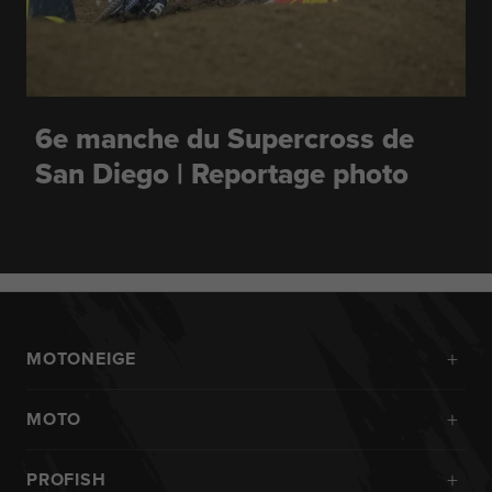
6e manche du Supercross de
San Diego | Reportage photo
+
MOTONEIGE
Nouveautés
+
MOTO
Combinaisons de ski intégrales
Kits
Vestes
+
PROFISH